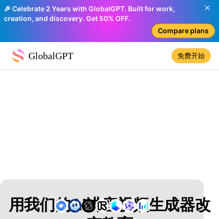
🎉 Celebrate 2 Years with GlobalGPT. Built for work,
creation, and discovery. Get 50% OFF.
Compare plans
GlobalGPT
免费开始
用我们的AI讲座视频生成器改