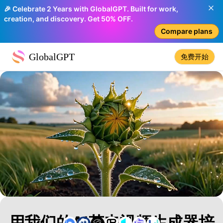
🎉 Celebrate 2 Years with GlobalGPT. Built for work,
creation, and discovery. Get 50% OFF.
Compare plans
GlobalGPT
免费开始
用我们的AI花卉视频生成器培