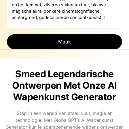
Maak
Smeed Legendarische
Ontwerpen Met Onze AI
Wapenkunst Generator
Stap in een wereld van staal, vuur, magie en
technologie. Met GlobalGPT’s AI Wapenkunst
Generator kun je adembenemende wapens ontwerpen