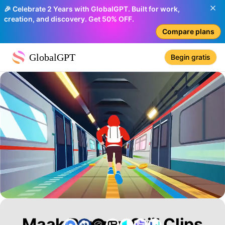
🎉 Celebrate 2 Years with GlobalGPT. Built for work,
creation, and discovery. Get 50% OFF.
Compare plans
GlobalGPT
Begin gratis
Maak Runner-Stijl Clips