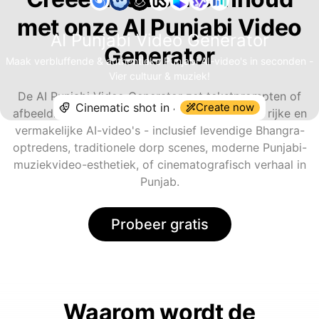
met onze AI Punjabi Video
AI Punjabi Video Generator
Generator
Maak verbluffende & authentieke Punjabi AI-video's in seconden -
Vier cultuur & muziek!
De AI Punjabi Video Generator zet tekstprompten of
Create now
afbeeldingen om in uitdrukkingsvolle, cultureel rijke en
vermakelijke AI-video's - inclusief levendige Bhangra-
optredens, traditionele dorp scenes, moderne Punjabi-
muziekvideo-esthetiek, of cinematografisch verhaal in
Punjab.
Probeer gratis
Waarom wordt de