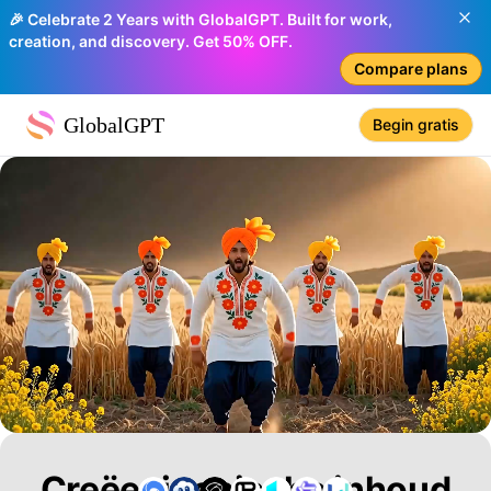
🎉 Celebrate 2 Years with GlobalGPT. Built for work,
creation, and discovery. Get 50% OFF.
Compare plans
GlobalGPT
Begin gratis
Creëer iconische inhoud