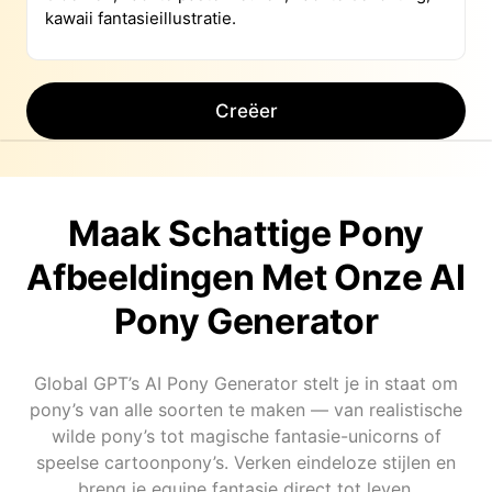
Creëer
Maak Schattige Pony
Afbeeldingen Met Onze AI
Pony Generator
Global GPT’s AI Pony Generator stelt je in staat om
pony’s van alle soorten te maken — van realistische
wilde pony’s tot magische fantasie-unicorns of
speelse cartoonpony’s. Verken eindeloze stijlen en
breng je equine fantasie direct tot leven.