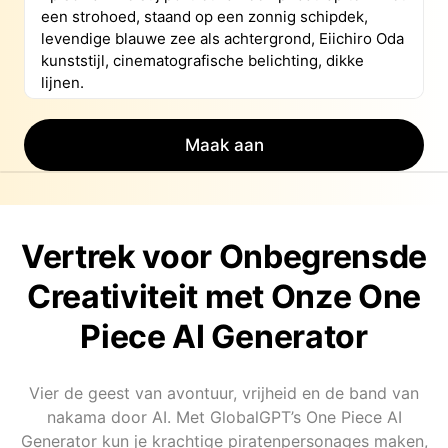
Maak aan
Vertrek voor Onbegrensde
Creativiteit met Onze One
Piece AI Generator
Vier de geest van avontuur, vrijheid en de band van
nakama door AI. Met GlobalGPT’s One Piece AI
Generator kun je krachtige piratenpersonages maken,