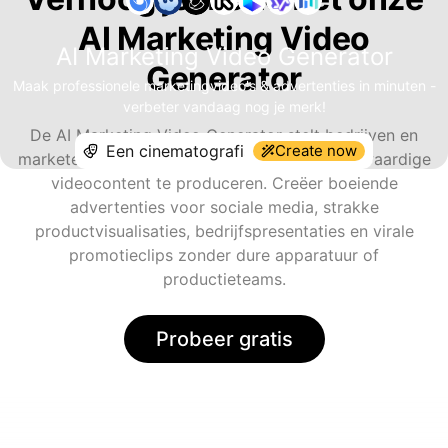
AI Marketing Video
AI Marketing Video Generator
Generator
Maak professionele marketingvideo's & advertenties in minuten -
verbeter vandaag nog je merk!
De AI Marketing Video Generator stelt bedrijven en
Create now
marketeers in staat om op grote schaal hoogwaardige
videocontent te produceren. Creëer boeiende
advertenties voor sociale media, strakke
productvisualisaties, bedrijfspresentaties en virale
promotieclips zonder dure apparatuur of
productieteams.
Probeer gratis