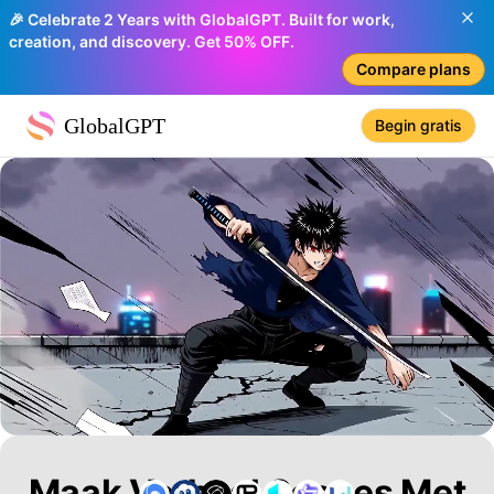
🎉 Celebrate 2 Years with GlobalGPT. Built for work,
creation, and discovery. Get 50% OFF.
Compare plans
GlobalGPT
Begin gratis
Maak Verhaal Scenes Met