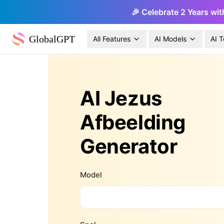
🎉 Celebrate 2 Years wit
GlobalGPT
All Features
AI Models
AI T
AI Jezus
Afbeelding
Generator
Model