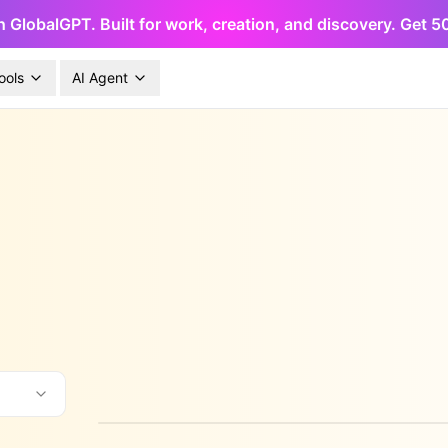
h GlobalGPT. Built for work, creation, and discovery. Get 
ools
AI Agent