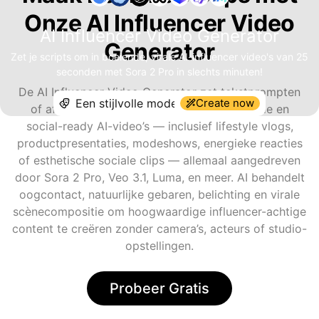
Onze AI Influencer Video
AI Influencer Video Generator
Generator
Zet je scripts om in boeiende, virale AI-influencer video's van 25
seconden met Sora 2 Pro in slechts minuten!
De AI Influencer Video Generator zet tekstprompten
Create now
of afbeeldingen om in expressieve, boeiende en
social-ready AI-video’s — inclusief lifestyle vlogs,
productpresentaties, modeshows, energieke reacties
of esthetische sociale clips — allemaal aangedreven
door Sora 2 Pro, Veo 3.1, Luma, en meer. AI behandelt
oogcontact, natuurlijke gebaren, belichting en virale
scènecompositie om hoogwaardige influencer-achtige
content te creëren zonder camera’s, acteurs of studio-
opstellingen.
Probeer Gratis