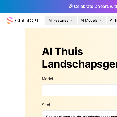
🎉 Celebrate 2 Years wit
GlobalGPT
All Features
AI Models
AI T
AI Thuis
Landschapsge
Model
Snel