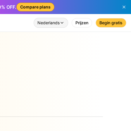
50% OFF.
Compare plans
Nederlands
Prijzen
Begin gratis