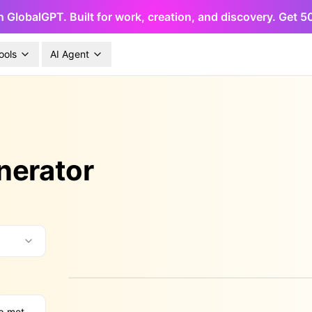
h GlobalGPT. Built for work, creation, and discovery. Get 
ools
AI Agent
nerator