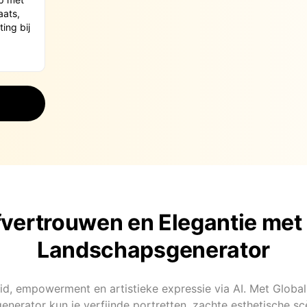
fvertrouwen en Elegantie met 
Landschapsgenerator
id, empowerment en artistieke expressie via AI. Met Global
nerator kun je verfijnde portretten, zachte esthetische sc