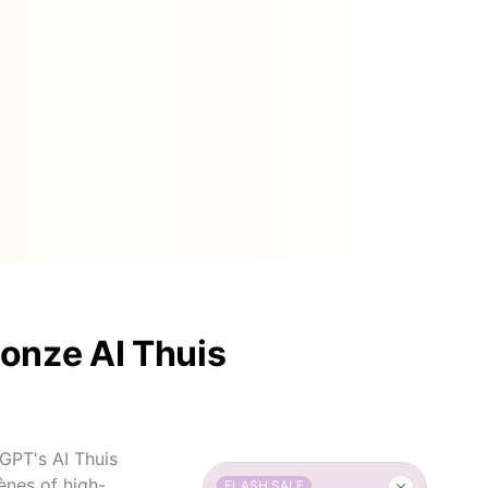
onze AI Thuis
GPT's AI Thuis
ènes of high-
FLASH SALE