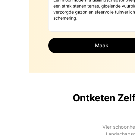
Maak
Ontketen Zel
Vier schoonhe
Landschapsge