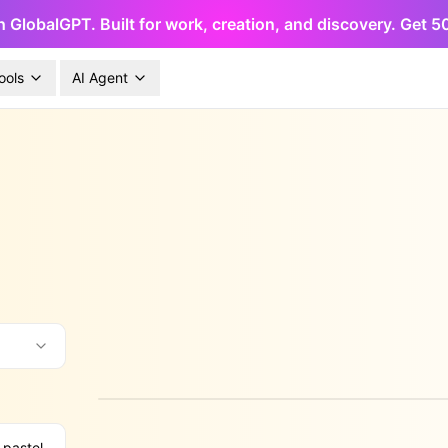
h GlobalGPT. Built for work, creation, and discovery. Get 
ools
AI Agent