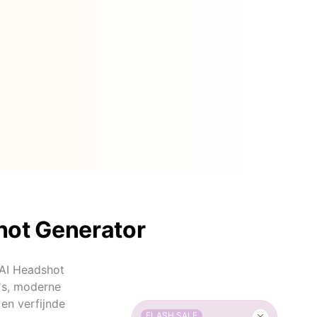
hot Generator
 AI Headshot
o's, moderne
 en verfijnde
FLASH SALE