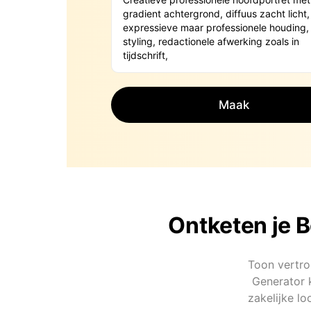
Maak
Ontketen je 
Toon vertro
Generator k
zakelijke lo