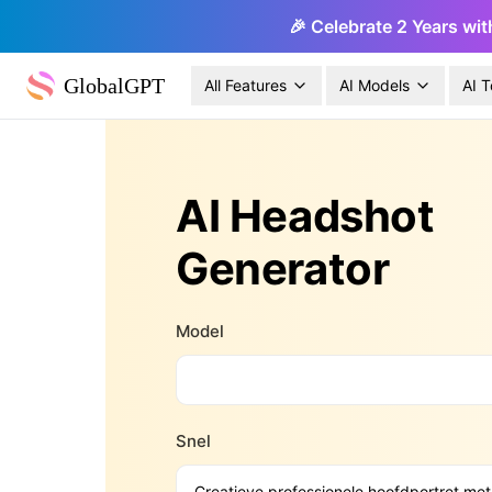
🎉 Celebrate 2 Years wit
GlobalGPT
All Features
AI Models
AI T
AI Headshot
Generator
Model
Snel