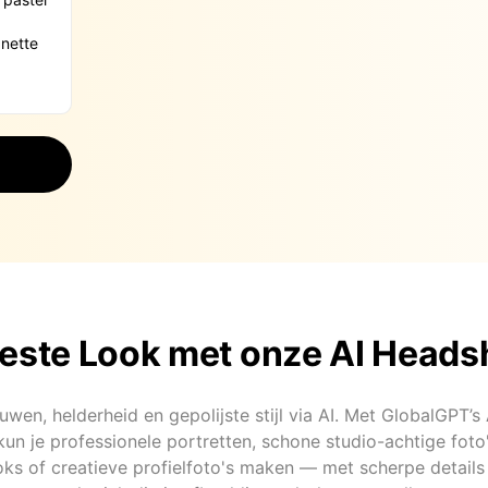
Beste Look met onze AI Heads
uwen, helderheid en gepolijste stijl via AI. Met GlobalGPT’s
un je professionele portretten, schone studio-achtige fot
oks of creatieve profielfoto's maken — met scherpe details