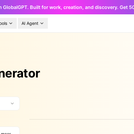
h GlobalGPT. Built for work, creation, and discovery. Get 
ools
AI Agent
nerator