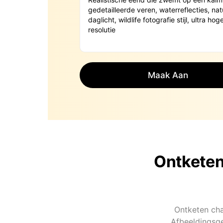
Maak Aan
Ontketen
Ontketen cha
Afbeeldingsge