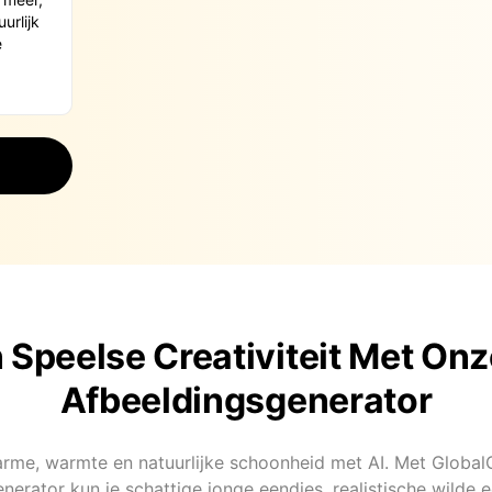
 Speelse Creativiteit Met Onz
Afbeeldingsgenerator
rme, warmte en natuurlijke schoonheid met AI. Met Global
nerator kun je schattige jonge eendjes, realistische wilde e