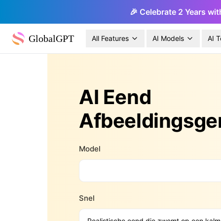
🎉 Celebrate 2 Years wit
GlobalGPT
All Features
AI Models
AI T
AI Eend
Afbeeldingsge
Model
Snel