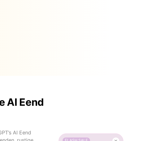
e AI Eend
GPT’s AI Eend
enden, rustige
FLASH SALE