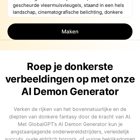
Maken
Roep je donkerste
verbeeldingen op met onze
AI Demon Generator
Verken de rijken van het bovennatuurlijke en de
diepten van donkere fantasy door de kracht van AI.
Met GlobalGPT’s AI Demon Generator kun je
angstaanjagende onderwereldstrijders, verleidelijk
succubi, oude eldritch horror’s, of vurige helrijksdomen