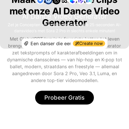
met onze AI Dance Video
AI Dance Video Generator
Generator
Zet je Concepten om in stijlvolle, energieke 25-seconden AI-
dansvideo's met Sora 2 Pro in slechts enkele minuten!
Met GlobalGPT kun je je favoriete katten tot leven
Create now
brengen in beweging. De AI Dance Video Generator
zet tekstprompts of karakterafbeeldingen om in
dynamische dansscènes — van hip-hop en K-pop tot
ballet, modern, straatdans en freestyle — allemaal
aangedreven door Sora 2 Pro, Veo 3.1, Luma, en
andere top-tier videomodellen.
Probeer Gratis