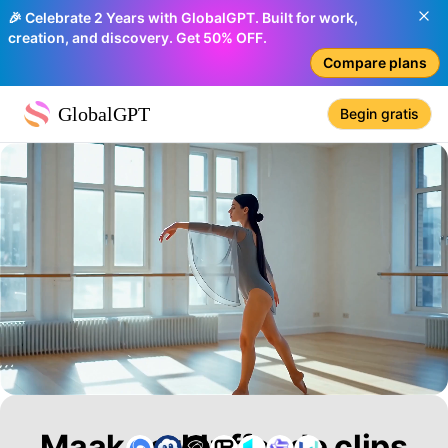
🎉 Celebrate 2 Years with GlobalGPT. Built for work,
creation, and discovery. Get 50% OFF.
Compare plans
GlobalGPT
Begin gratis
Maak verbluffende clips