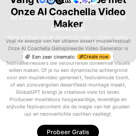
Onze AI Coachella Video
AI Coachella Geïnspireerde Video
Maker
Generator
Breng de Magie van de Woestijn tot Leven — Creëer Vrolijke,
Voel de energie van het ultieme desert muziekfestival!
Boheemse Festivalvideo's en Beelden in Seconden.
Onze AI Coachella Geïnspireerde Video Generator is
perfect voor influencers, muzikanten en
Create now
festivalliefhebbers die verbluffende boheemse visuals
willen maken. Of je nu een dynamische achtergrond
voor een muziekvideo genereert, festivalmode toont,
of een zonovergoten desertfeest-montage maakt,
GlobalGPT brengt je creatieve visie tot leven.
Produceer moeiteloos hoogwaardige, levendige en
stijlvolle festivalcontent die de magie van het gouden
uur en neonverlichte nachten vastlegt.
Probeer Gratis