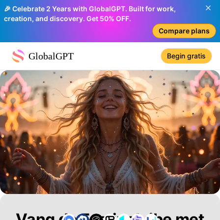
🎉 Celebrate 2 Years with GlobalGPT. Built for work,
creation, and discovery. Get 50% OFF.
Compare plans
GlobalGPT
Begin gratis
Vang de Festivalvibe met