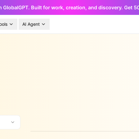
h GlobalGPT. Built for work, creation, and discovery. Get 
ools
AI Agent