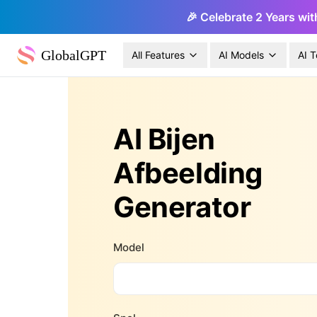
🎉 Celebrate 2 Years wit
GlobalGPT
All Features
AI Models
AI T
AI Bijen
Afbeelding
Generator
Model