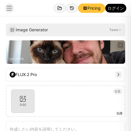
Pricing
ログイン
作成済み
インスピレーション
Image Generator
Tools
cat selfie
FLUX.2 Pro
任意
Add
0
/
8
作成したい内容を説明してください。