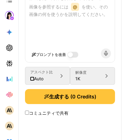
画像を参照するには
@
を使い、その
画像の何を使うかを説明してください。
プロンプトを改善
アスペクト比
解像度
1K
Auto
生成する
(
0
Credits)
コミュニティで共有