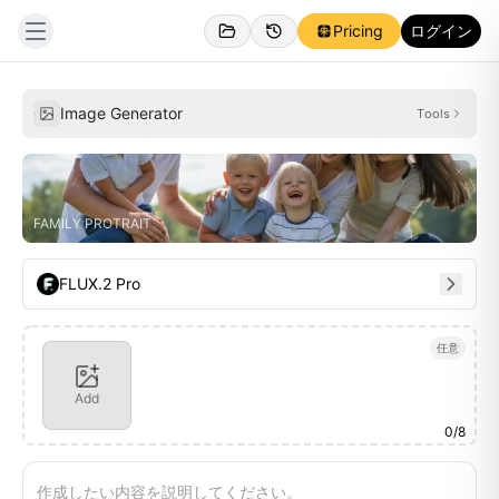
Pricing
ログイン
作成済み
インスピレーション
Image Generator
Tools
FAMILY PROTRAIT
FLUX.2 Pro
任意
Add
0
/
8
作成したい内容を説明してください。