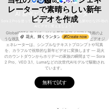
レーターで素晴らしい新年
AI 新年ビデオジェネレーター
ビデオを作成
Sora 2 Proを使って、数分でどんな新年モーメントも鮮やかな25‑秒の
AIビデオに変えましょう！
GlobalGPTを使えば、どんな新年のアイデアも映画のよ
Create now
うな祝賀クリップに変えられます。当社のAI新年ビデオジ
ェネレーターは、シンプルなテキストプロンプトや写真
を、カラフルで祝祭的な新年ビデオに変換します — 花火
のカウントダウンからホリデーの家族の瞬間まで — Sora
2 Pro、VEO 3.1、Lumaなどの次世代AIモデルで駆動され
ています。
無料で試す