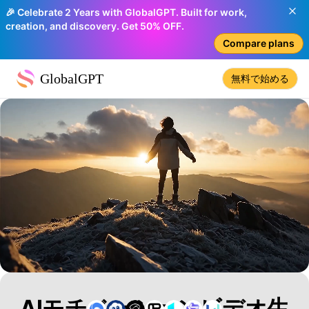
🎉 Celebrate 2 Years with GlobalGPT. Built for work,
creation, and discovery. Get 50% OFF.
Compare plans
GlobalGPT
無料で始める
AIモチベーションビデオ生