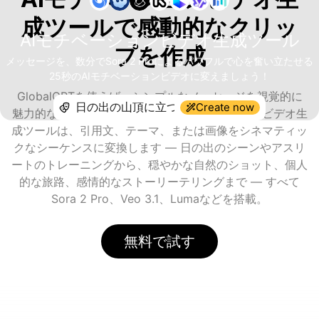
成ツールで感動的なクリッ
AIモチベーションビデオ生成ツール
プを作成
メッセージを、数分でSora 2 Proによるパワフルで心を奮い立たせる
25秒のAIモチベーションビデオに変えましょう！
GlobalGPTを使えば、シンプルなメッセージを視覚的に
Create now
魅力的な瞬間に変えられます。AIモチベーションビデオ生
成ツールは、引用文、テーマ、または画像をシネマティッ
クなシーケンスに変換します — 日の出のシーンやアスリ
ートのトレーニングから、穏やかな自然のショット、個人
的な旅路、感情的なストーリーテリングまで — すべて
Sora 2 Pro、Veo 3.1、Lumaなどを搭載。
無料で試す