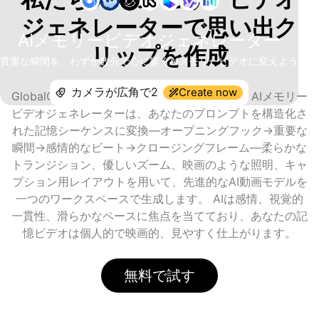
ジェネレーターで思い出ク
AIメモリービデオジェネレーター
リップを作成
貴重な瞬間を、わずか数分で心に響くAIメモリービデオに変えよう
Create now
GlobalGPTなら、記憶が即座に動画に変わる。AIメモリー
ビデオジェネレーターは、あなたのプロンプトを構造化さ
れた記憶シーケンスに変換—オープニングフック→重要な
瞬間→感情的なビート→クロージングフレーム—柔らかな
トランジション、優しいズーム、映画のような照明、キャ
プション用レイアウトを用いて、先進的なAI動画モデルを
一つのワークスペースで生成します。 AIは感情、視覚的
一貫性、滑らかなペースに焦点を当てており、あなたの記
憶ビデオは個人的で映画的、見やすく仕上がります。
無料で試す