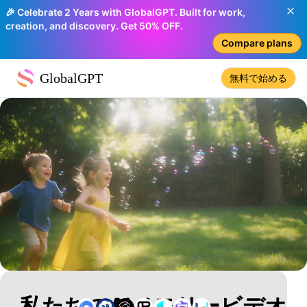
🎉 Celebrate 2 Years with GlobalGPT. Built for work,
creation, and discovery. Get 50% OFF.
Compare plans
GlobalGPT
無料で始める
私たちのAIメモリービデオ