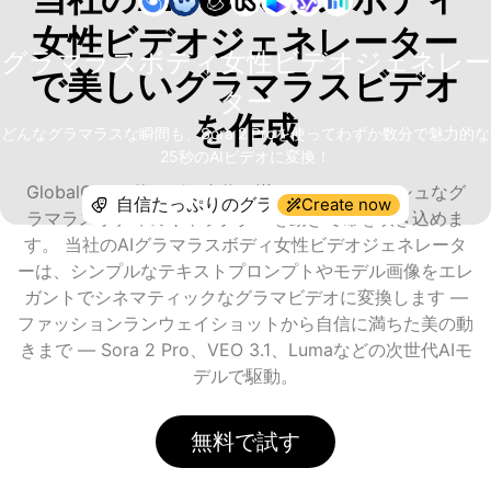
女性ビデオジェネレーター
グラマラスボディ女性ビデオジェネレー
で美しいグラマラスビデオ
ター
を作成
どんなグラマラスな瞬間も、Sora 2 Proを使ってわずか数分で魅力的な
25秒のAIビデオに変換！
GlobalGPTを使えば、自信に満ちたスタイリッシュなグ
Create now
ラマラスボディのキャラクターを動きで命を吹き込めま
す。 当社のAIグラマラスボディ女性ビデオジェネレータ
ーは、シンプルなテキストプロンプトやモデル画像をエレ
ガントでシネマティックなグラマビデオに変換します —
ファッションランウェイショットから自信に満ちた美の動
きまで — Sora 2 Pro、VEO 3.1、Lumaなどの次世代AIモ
デルで駆動。
無料で試す