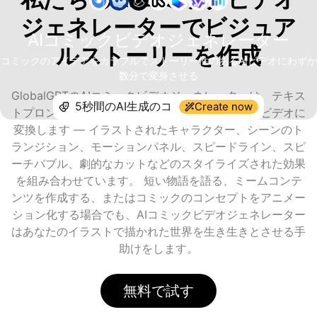
ジェネレーターでビジュア
AIコミックビデオジェネレーター
ルストーリーを作成
コミックのアイデアをカラフルでストーリー性のあるAIビデオにわずか
数分で変身させる
GlobalGPTのAIコミックビデオジェネレーターは、テキス
Create now
トプロンプトをアニメーション化されたコミックビデオに
変換します — イラストされたキャラクター、シーンのト
ランジション、モーションパネル、スピードライン、スピ
ーチバブル、劇的なカットなどのスタイライズされた効果
を組み合わせています。 短い物語を語る、ミームコンテ
ンツを作成する、またはコミックのコンセプトをアニメー
ション化する場合でも、AIコミックビデオジェネレーター
はあなたのイラストで描かれた世界を生き生きとさせる手
助けをします。
無料で試す