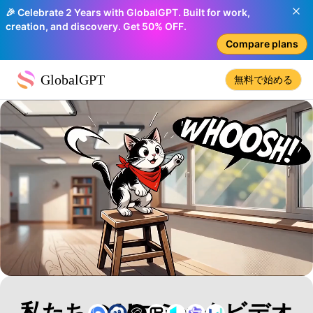
🎉 Celebrate 2 Years with GlobalGPT. Built for work,
creation, and discovery. Get 50% OFF.
Compare plans
GlobalGPT
無料で始める
私たちのAIコミックビデオ