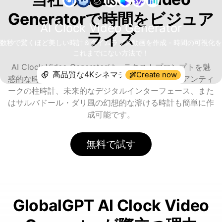
Generatorで時間をビジュア
AI Clock Video Generator
ライズ
数秒で驚くほど美しい時計＆タイムラプス動画を作成 - 時間の可視化を
これまでにない方法で！
AI Clock Video Generatorは、テキストプロンプトを魅
Create now
惑的な時計の動画に変えます。カウントダウン、アンティ
ークの柱時計、未来的なデジタルインターフェース、また
はサルバドール・ダリ風の幻想的な溶ける時計も簡単に作
成可能です。
無料で試す
GlobalGPT AI Clock Video