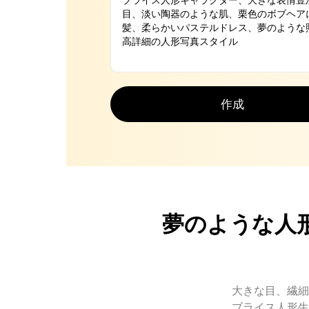
作成
夢のような人
大きな目、繊細
ブライス人形生