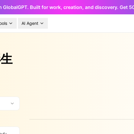
h GlobalGPT. Built for work, creation, and discovery. Get 
ools
AI Agent
形生