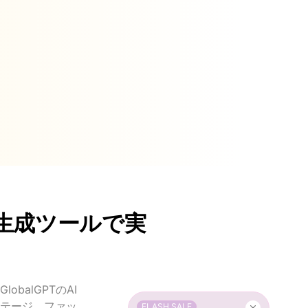
生成ツールで実
alGPTのAI
テージ、ファッ
FLASH SALE