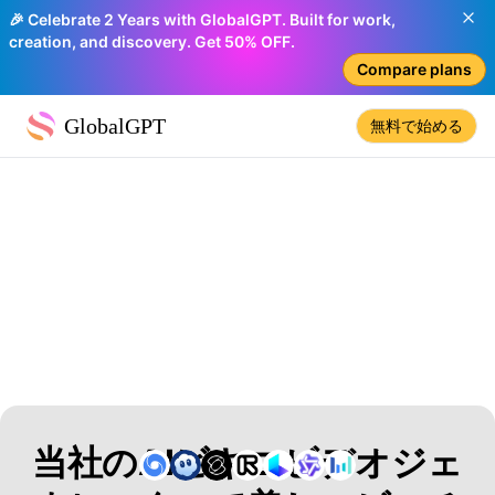
🎉 Celebrate 2 Years with GlobalGPT. Built for work,
creation, and discovery. Get 50% OFF.
Compare plans
GlobalGPT
無料で始める
当社のAIビキニビデオジェ