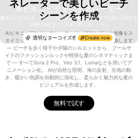
ネレーターで美しいビーチ
AIビキニビデオジェネレーター
シーンを作成
夏のコンセプトを、Sora 2 Proを使って数分で鮮やかで日差しが当たる
25秒のAIビキニビデオに変えましょう！
AIビキニビデオジェネレーターは、プロンプトや画像をス
Create now
タイリッシュで雰囲気のあるビデオクリップに変換します
— ビーチを歩く様子や夕陽のシルエットから、プールサ
イドのファッションルックや軽快な夏のシネマティックま
で — すべてSora 2 Pro、Veo 3.1、Lumaなどを用いてア
ニメーション化。 AIが自然な照明、海の反射、生地の動
き、暖かい色調を自動的に強化し、柔らかく魅力的な夏の
ビジュアルを作成します。
無料で試す