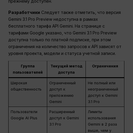
прежнему доступен.
Разработчики
Следует также отметить, что версия
Gemini 3.1 Pro Preview недоступна в рамках
бесплатного тарифа API Gemini. На странице с
тарифами Google указано, что Gemini 3.1 Pro Preview
доступна только по платной подписке, при этом
ограничения на количество запросов к API зависят от
уровня проекта, модели и статуса учетной записи.
Группа
Текущий метод
Ограничения
пользователей
доступа
Широкая
Ограниченный
Не полный или
общественность
доступ к
неограниченный
приложению
доступ к Gemini
Gemini
3.1 Pro
Пользователи
Расширенный
Лимиты
Google AI Plus
доступ к Gemini
использования
3.1 Pro
Gemini в 2 раза
выше, чем у