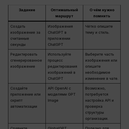
Задание
Оптимальный
О чём нужно
маршрут
помнить
Создать
Изображения
Чётко опишите
изображение за
ChatGPT в
тему и стиль.
считанные
приложении
секунды
ChatGPT
Редактировать
Используйте
Выберите часть
сгенерированное
процесс
изображения или
изображение
редактирования
опишите
изображений в
необходимое
ChatGPT
изменение в чате.
Создайте
API OpenAI с
Возможно,
приложение или
моделями GPT
потребуется
скрипт
Image
настройка API и
автоматизации
проверка
структуры
организации.
Сравните
GlobalGPT
Полезно для