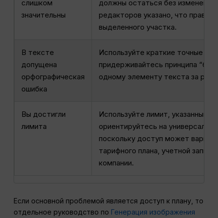
слишком
должны остаться без изменений.
значительны
редакторов указано, что правки
выделенного участка.
В тексте
Используйте краткие точные фор
допущена
придерживайтесь принципа “без 
орфографическая
одному элементу текста за раз.
ошибка
Вы достигли
Используйте лимит, указанный в
лимита
ориентируйтесь на универсальн
поскольку доступ может варьиро
тарифного плана, учетной записи,
компании.
Если основной проблемой является доступ к плану, то
отдельное руководство по
Генерация изображения