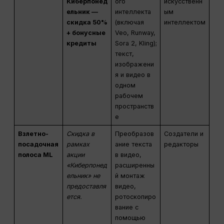
Киберпонед
ого
искусственн
ельник —
интеллекта
ым
скидка 50%
(включая
интеллектом
+ бонусные
Veo, Runway,
кредиты
Sora 2, Kling);
текст,
изображени
я и видео в
одном
рабочем
пространств
е
Взлетно-
Скидка в
Преобразов
Создатели и
посадочная
рамках
ание текста
редакторы
полоса ML
акции
в видео,
«Киберпонед
расширенны
ельник» не
й монтаж
предоставля
видео,
ется.
ротоскопиро
вание с
помощью