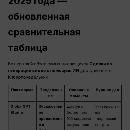
2025 года —
обновленная
сравнительная
таблица
Вот краткий обзор самых выдающихся
Сделки по
генерации видео с помощью ИИ
доступно в этот
Киберпонедельник:
Платформа
Предложен
Основные
Лучшее для
ие
моменты
GlobalGPT
Эксклюзивн
Доступ к
Универсальн
Studio
ое
более чем
ый
предложени
100 моделям
творческий
е в
искусственн
центр с