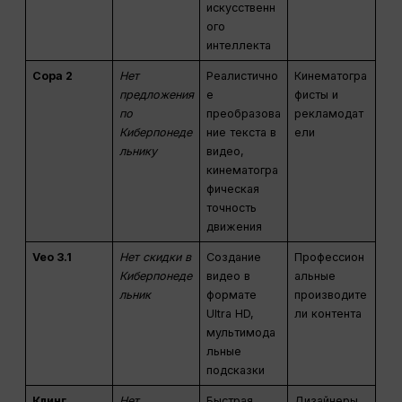
искусственн
ого
интеллекта
Сора 2
Нет
Реалистично
Кинематогра
предложения
е
фисты и
по
преобразова
рекламодат
Киберпонеде
ние текста в
ели
льнику
видео,
кинематогра
фическая
точность
движения
Veo 3.1
Нет скидки в
Создание
Профессион
Киберпонеде
видео в
альные
льник
формате
производите
Ultra HD,
ли контента
мультимода
льные
подсказки
Клинг
Нет
Быстрая
Дизайнеры