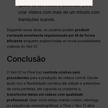
quadros em vídeo e estender
para
criar vídeos com mais de um minuto com
transições suaves.
Seguindo essas dicas, os usuários podem
produzir
conteúdo envolvente impulsionado por IA de forma
eficiente
enquanto explora todas as novas possibilidades
criativas do Veo 3.1.
Conclusão
O Veo 3.1 no Flow traz
controle criativo sem
precedentes
para a produção de vídeos com IA. Desde
áudio rico e flexibilidade narrativa até edição e extensões
de cena perfeitas, ele capacita os criadores a
transforme ideias em vídeos com qualidade
profissional
. Quer você esteja criando contos, minivlogs
ou sequências cinematográficas, o Flow + Veo 3.1 abre