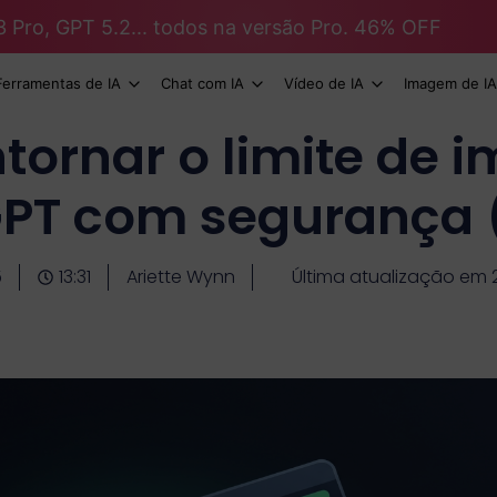
3 Pro, GPT 5.2... todos na versão Pro. 46% OFF
Ferramentas de IA
Chat com IA
Vídeo de IA
Imagem de IA
ornar o limite de 
PT com segurança 
5
13:31
Ariette Wynn
Última atualização em