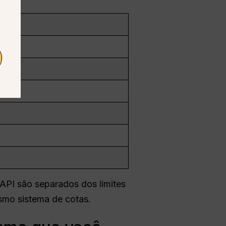
 API são separados dos limites
smo sistema de cotas.