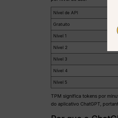
Nível de API
Gratuito
Nível 1
Nível 2
Nível 3
Nível 4
Nível 5
TPM significa tokens por minut
do aplicativo ChatGPT, porta