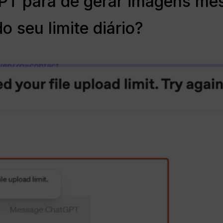
PT para de gerar imagens me
o seu limite diário?