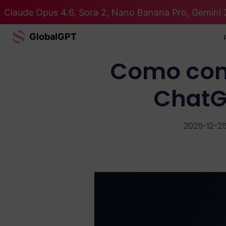
Claude Opus 4.6, Sora 2, Nano Banana Pro, Gemini 
GlobalGPT
Como cont
ChatG
2025-12-2