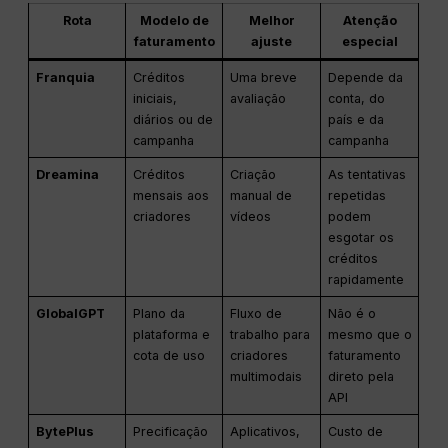
Rota
Modelo de
Melhor
Atenção
faturamento
ajuste
especial
Franquia
Créditos
Uma breve
Depende da
iniciais,
avaliação
conta, do
diários ou de
país e da
campanha
campanha
Dreamina
Créditos
Criação
As tentativas
mensais aos
manual de
repetidas
criadores
vídeos
podem
esgotar os
créditos
rapidamente
GlobalGPT
Plano da
Fluxo de
Não é o
plataforma e
trabalho para
mesmo que o
cota de uso
criadores
faturamento
multimodais
direto pela
API
BytePlus
Precificação
Aplicativos,
Custo de