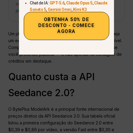
Chat de IA:
GPT-5.6
,
Claude Opus 5
,
Claude
compare o limite de crédito atual e o número
Soneto 5
,
Gemini Omni
,
Kimi K3
previsto de tentativas antes de escolher um plano.
OBTENHA 50% DE
DESCONTO - COMECE
AGORA
Um plano mensal é a melhor opção quando você deseja
um editor visual, controle manual e faturamento previsível.
Compare os planos com base no número de clipes que
você pretende publicar — e não apenas na contagem de
créditos em destaque.
Quanto custa a API
Seedance 2.0?
O BytePlus ModelArk é a principal fonte internacional de
preços diretos da API Seedance 2.0. Sua tabela oficial
listou a primeira configuração do Seedance 2.0 entre
$0,39 e $0,86 por vídeo, a versão Fast entre $0,30 e