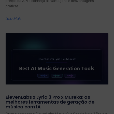
preços da API e conheça as vantagens e desvantagens
práticas.
Leia Mais
ElevenLabs x Lyria 3 Pro x Mureka: as
melhores ferramentas de geração de
música com IA
Ouça e compare o ElevenLabs Music v2, o Google Lyria 3 Pro e o