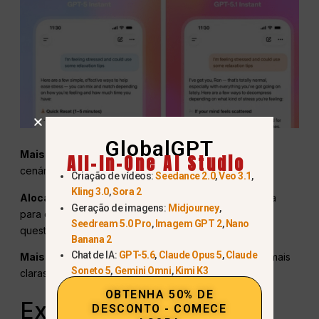
GlobalGPT
Mais empático:
tom padrão mais quente, ideal para
All-In-One AI Studio
cenários de educação, saúde e bem-estar mental.
Criação de vídeos:
Seedance 2.0
,
Veo 3.1
,
Kling 3.0
,
Sora 2
Alocação precisa do tempo:
reflexão mais profunda
Geração de imagens:
Midjourney
,
para questões complexas, resposta mais rápida para
Seedream 5.0 Pro
,
Imagem GPT 2
,
Nano
questões mais simples.
Banana 2
Chat de IA:
GPT-5.6
,
Claude Opus 5
,
Claude
Mais fácil de entender:
menos jargão, explicações mais
Soneto 5
,
Gemini Omni
,
Kimi K3
claras dos conceitos técnicos.
OBTENHA 50% DE
Experiência GPT-5.1
DESCONTO - COMECE