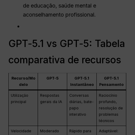
de educação, saúde mental e
aconselhamento profissional.
GPT‑5.1 vs GPT‑5: Tabela
comparativa de recursos
Recurso/Mo
GPT-5
GPT-5.1
GPT-5.1
delo
Instantâneo
Pensamento
Utilização
Respostas
Conversas
Raciocínio
principal
gerais da IA
diárias, bate-
profundo,
papo
resolução de
interativo
problemas
técnicos
Velocidade
Moderado
Rápido para
Adaptável: