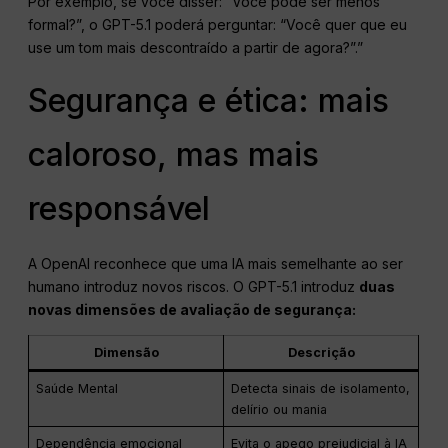
Por exemplo, se você disser: “Você pode ser menos
formal?”, o GPT-5.1 poderá perguntar: “Você quer que eu
use um tom mais descontraído a partir de agora?”.”
Segurança e ética: mais
caloroso, mas mais
responsável
A OpenAI reconhece que uma IA mais semelhante ao ser
humano introduz novos riscos. O GPT-5.1 introduz
duas
novas dimensões de avaliação de segurança:
Dimensão
Descrição
Saúde Mental
Detecta sinais de isolamento,
delírio ou mania
Dependência emocional
Evita o apego prejudicial à IA