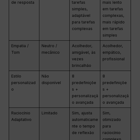
de resposta
tarefas
mais lento
simples,
em tarefas
adaptável
complexas,
para tarefas
mais rápido
complexas
em tarefas
simples
Empatia /
Neutro /
Acolhedor,
Acolhedor,
Tom
mecânico
amigável, às
empático,
vezes
profissional
brincalhão
Estilo
Não
8
8
personalizad
disponível
predefiniçõe
predefiniçõe
o
s +
s +
personalizaçã
personalizaçã
o avançada
o avançada
Raciocínio
Limitado
Sim, ajusta
Sim,
Adaptativo
automaticame
otimizado
nte o tempo
para
de reflexão
raciocínio
complexo