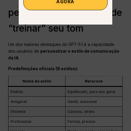
AGORA
personalizada: você pode
“treinar” seu tom
Um dos maiores destaques do GPT-5.1 é a capacidade
dos usuários de
personalizar o estilo de comunicação
da IA
.
Predefinições oficiais (8 estilos):
Nome do estilo
Recursos
Padrão
Equilibrado, para uso geral
Amigável
Gentil, acessível
Eficiente
Conciso, direto
Profissional
Formal, preciso