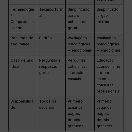
Terminologia
Técnico/form
Simplificado
Simplificado,
/
al
para o
jargão
Compreensib
público em
mínimo
ilidade
geral
Recursos de
Padrão
Avaliações
Avaliações
segurança
psicológicas
psicológicas
+ emocionais
+ emocionais
Caso de uso
Perguntas e
Perguntas
Educação,
ideal
respostas
cotidianas,
aconselhame
gerais
interações
nto em
casuais
saúde,
consultas
profissionais
Disponibilida
Todos os
Primeiro
Primeiro
de
usuários
usuários
usuários
pagos,
pagos,
depois
depois
gratuitos
gratuitos