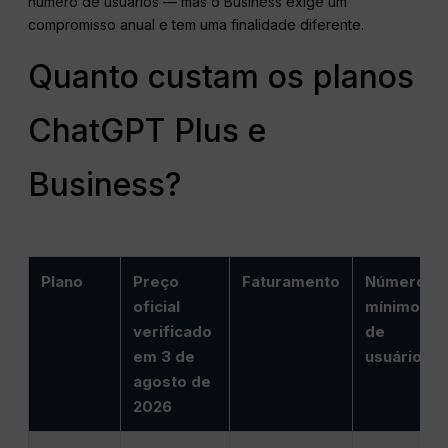
número de usuários — mas o Business exige um
compromisso anual e tem uma finalidade diferente.
Quanto custam os planos
ChatGPT Plus e
Business?
Plano
Preço
Faturamento
Número
oficial
mínimo
verificado
de
em 3 de
usuários
agosto de
2026