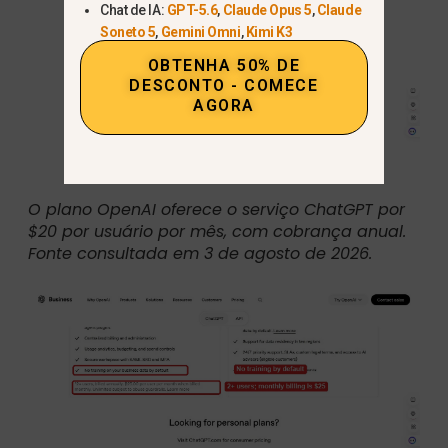
Chat de IA:
GPT-5.6
,
Claude Opus 5
,
Claude
Soneto 5
,
Gemini Omni
,
Kimi K3
OBTENHA 50% DE
DESCONTO - COMECE
AGORA
O plano OpenAI oferece o serviço ChatGPT por
$20 por usuário por mês, com cobrança anual.
Fonte consultada em 3 de agosto de 2026.