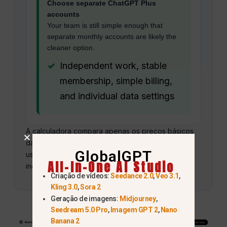
Choose separate ChatGPT Plus
accounts
Your team is still simple enough that
separate monthly accounts are likely the
cleaner option.
Independent work, stable
membership, simple billing,
and individual data settings
A calculadora compara apenas os preços básicos
das assinaturas. Impostos, conversão de moeda,
GlobalGPT
uso opcional e alterações no plano não estão
All-In-One AI Studio
incluídos.
Criação de vídeos:
Seedance 2.0
,
Veo 3.1
,
Kling 3.0
,
Sora 2
Geração de imagens:
Midjourney
,
Seedream 5.0 Pro
,
Imagem GPT 2
,
Nano
Banana 2