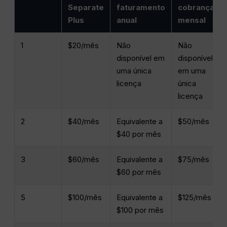
Separate
faturamento
cobrança
Plus
anual
mensal
1
$20/mês
Não
Não
disponível em
disponível
uma única
em uma
licença
única
licença
2
$40/mês
Equivalente a
$50/mês
$40 por mês
3
$60/mês
Equivalente a
$75/mês
$60 por mês
5
$100/mês
Equivalente a
$125/mês
$100 por mês