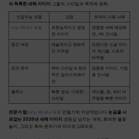
의 독특한 새해 이미지
그들의 스타일과 목적에 맞춰:
인공지능 모델
강점
최적의 사용 사례
나노 바나나 프로
초현실적이고 생생
맞춤형 새해 배경화
한 이미지
면, HD 인사말
중간 여정
예술적이고 영화적
트렌디한 소셜 미디
인 비주얼
어 게시물, 스토리
비주얼
표의 문자
벡터 스타일 & 창의
맞춤형 이카드, 기업
적인 일러스트레이
용 인사말
션
플럭스
빠른 생성, 다양한
게시물, 밈, 파티 비
스타일
주얼용 빠른 이미지
전문가 팁:
나노 바나나 프로
만들기에 이상적입니다
눈길을 사
로잡는 2026년 새해 이미지
생동감 넘치는 색채, 화려한 불꽃
놀이, 그리고 축제 분위기의 타이포그래피로.