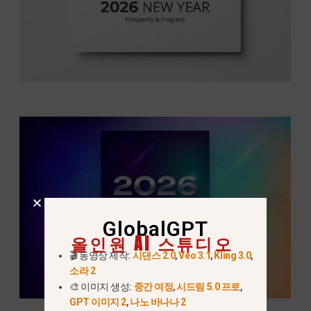
GlobalGPT
올인원 AI 스튜디오
🎬 동영상 제작:
시댄스 2.0
,
Veo 3.1
,
Kling 3.0
,
소라 2
🎨 이미지 생성:
중간 여정
,
시드림 5.0 프로
,
GPT 이미지 2
,
나노 바나나 2