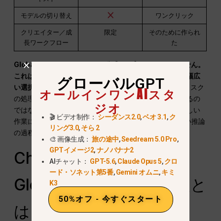
モデルの切り替え
ワンクリック
クリエイター／成
限定
そのために作られ
長ワークフロー
た
GlobalGPTは、ChatGPTの公式Goプランではありません。
これは、機種の選択肢を重視するユーザー向けの、より幅広
グローバルGPT
い選択肢の一つです。.
あるエコシステム内のモデルがタスク
オールインワンAIスタ
の処理に苦労している場合は、すぐにアップグレードするの
ジオ
ではなく、別のモデルを試してみることができます。難しい
🎬 ビデオ制作：
シーダンス2.0
,
ベオ 3.1
,
ク
作業については、
GPT-5.6 価格および利用ガイド
新しい推論
リング3.0
,
そら 2
の過程について説明しています。.
🎨 画像生成：
旅の途中
,
Seedream 5.0 Pro
,
GPTイメージ2
,
ナノバナナ2
ChatGPT Goの代わりに
AIチャット：
GPT-5.6
,
Claude Opus 5
,
クロ
ード・ソネット第5番
,
Gemini オムニ
,
キミ
GlobalGPTを選ぶべき人と
K3
50%オフ - 今すぐスタート
は？