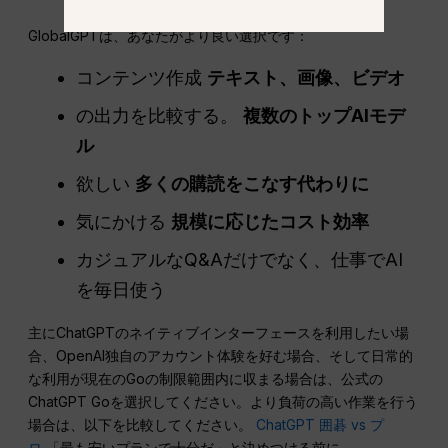
GlobalGPTは、あなたがより良い選択です：
コンテンツ作成
テキスト、画像、ビデオ
の出力を比較する。
複数のトップAIモデ
ル
欲しい
多くの購読をこなす代わりに
気にかける
規模に応じたコスト効率
カジュアルなQ&Aだけでなく、仕事でAI
を毎日使う
主にChatGPTのネイティブインターフェースを利用したい場
合、OpenAI独自のアカウント体験を好む場合、そして日常的
な利用が現在のGoの制限範囲内に収まる場合は、公式の
ChatGPT Goを選択してください。より負荷の高い作業を行う
場合は、以下を比較してください。
ChatGPT 囲碁 vs プ
ロ
「最も安いプランで十分だ」と決めつける前に。.