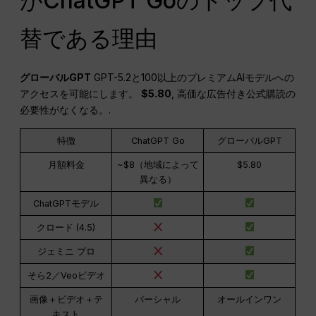
がChatGPT Goのトップ代
替である理由
グローバルGPT
GPT-5.2と100以上のプレミアムAIモデルへの
アクセスを可能にします。
$5.80
, 高価な広告付き公式購読の
必要性がなくなる。.
特徴
ChatGPT Go
グローバルGPT
月額料金
~$8（地域によって
$5.80
異なる）
ChatGPTモデル
クロード (4.5)
ジェミニ プロ
そら2／Veoビデオ
画像＋ビデオ＋テ
パーシャル
オールインワン
キスト