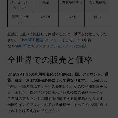
メッセージ・
限定
70ドル/3時間
高 / 無制限
リミット
動画（ソラ
いいえ
いいえ
はい
２）
直接的に並べて比較して判断するには、以下を比較してくだ
さい。
ChatGPT 囲碁 vs フリー
そして、より広範
な
ChatGPTのサブスクリプションプランの内訳
.
全世界での販売と価格
ChatGPT Goの利用可否および価格は、国、アカウント、通
貨、税金、および決済経路によって異なります。.
OpenAIは
当初、一部の市場でサービスを開始し、その後利用対象を拡
大しました。ログイン後に表示される公式の価格ページが、
ご自身のアカウントに関する信頼できる情報源となります。
米国やインドで提示されている価格が、すべての地域に適用
されるとは考えないでください。.