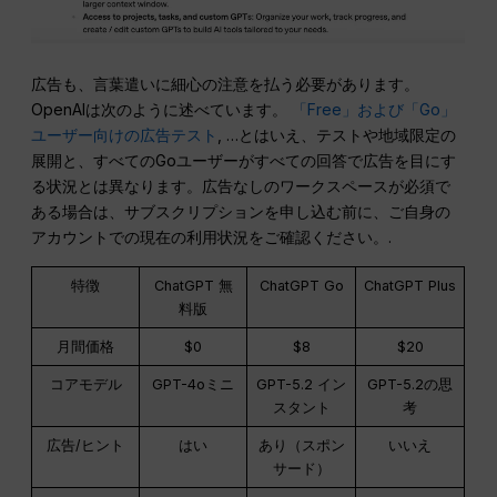
広告も、言葉遣いに細心の注意を払う必要があります。
OpenAIは次のように述べています。
「Free」および「Go」
ユーザー向けの広告テスト
, …とはいえ、テストや地域限定の
展開と、すべてのGoユーザーがすべての回答で広告を目にす
る状況とは異なります。広告なしのワークスペースが必須で
ある場合は、サブスクリプションを申し込む前に、ご自身の
アカウントでの現在の利用状況をご確認ください。.
特徴
ChatGPT 無
ChatGPT Go
ChatGPT Plus
料版
月間価格
$0
$8
$20
コアモデル
GPT-4oミニ
GPT-5.2 イン
GPT-5.2の思
スタント
考
広告/ヒント
はい
あり（スポン
いいえ
サード）