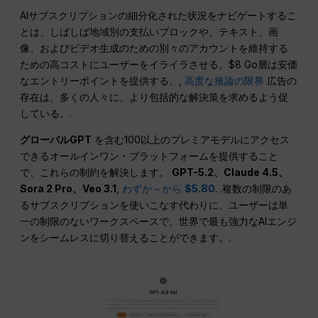
AIサブスクリプションの細分化された状況をナビゲートするこ
とは、しばしば地域別の支払いブロックや、テキスト、画
像、およびビデオ生成のための別々のアカウントを維持する
ための高コストにユーザーをイライラさせる。$8 Go層は安価
なエントリーポイントを提供する、,
高度な推論の限界
広告の
存在は、多くの人々に、より包括的な解決策を求めるよう促
している。.
グローバルGPT
を含む100以上のプレミアモデルにアクセス
できるオールインワン・プラットフォームを提供すること
で、これらの制約を解決します。
GPT-5.2、Claude 4.5、
Sora 2 Pro、Veo 3.1
,
わずか～から
$5.80
. .複数の制限のあ
るサブスクリプションを使いこなす代わりに、ユーザーは単
一の制限のないワークスペースで、世界で最も強力なAIエンジ
ンをシームレスに切り替えることができます。.