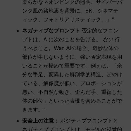
柔らかなネオンピンクの照明、サイバーパ
ンク風の路地裏を背景に。8K、シネマテ
ィック、フォトリアリスティック。」”
ネガティブなプロンプト
否定的なプロン
プトは、AIに次のことを告げる。
ない
行
うべきこと。Wan AIの場合、奇妙な体の
部位が生じないように、強い否定表現を用
いることが極めて重要です。例えば、「余
分な手足、変異した解剖学的構造、ぼやけ
ている、解像度が低い、プロポーションが
悪い、不自然な動き、歪んだ手、重複した
体の部位」といった表現を含めることがで
きます。“
安全上の注意：
ポジティブプロンプトと
ネガティブプロンプトは、モデルの視覚的