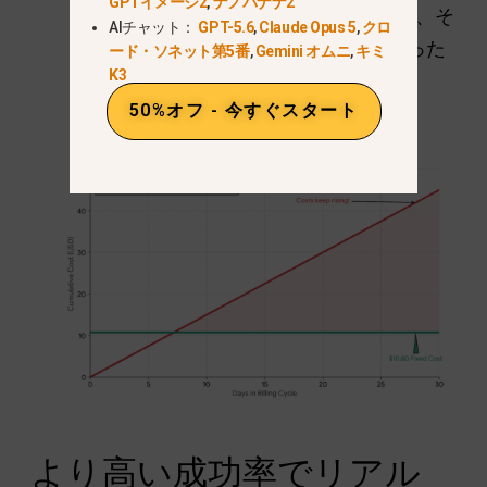
GPTイメージ2
,
ナノバナナ2
ト・モデルを使ってスクリプトを書き、そ
AIチャット：
GPT-5.6
,
Claude Opus 5
,
クロ
れをすぐに
ビデオジェネレーター
まった
ード・ソネット第5番
,
Gemini オムニ
,
キミ
K3
く同じ画面で。.
50%オフ - 今すぐスタート
より高い成功率でリアル