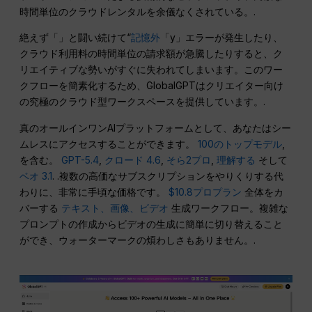
時間単位のクラウドレンタルを余儀なくされている。.
絶えず「」と闘い続けて“
記憶外
「y」エラーが発生したり、
クラウド利用料の時間単位の請求額が急騰したりすると、ク
リエイティブな勢いがすぐに失われてしまいます。このワー
クフローを簡素化するため、GlobalGPTはクリエイター向け
の究極のクラウド型ワークスペースを提供しています。.
真のオールインワンAIプラットフォームとして、あなたはシー
ムレスにアクセスすることができます。
100のトップモデル
,
を含む。
GPT-5.4
,
クロード 4.6
,
そら2プロ
,
理解する
そして
ベオ 3.1
. .複数の高価なサブスクリプションをやりくりする代
わりに、非常に手頃な価格です。
$10.8プロプラン
全体をカ
バーする
テキスト、画像、ビデオ
生成ワークフロー。複雑な
プロンプトの作成からビデオの生成に簡単に切り替えること
ができ、ウォーターマークの煩わしさもありません。.