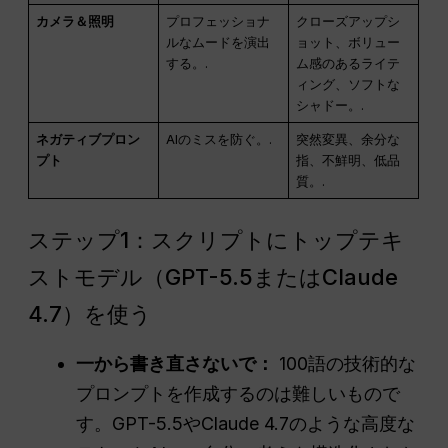
カメラ＆照明
プロフェッショナ
クローズアップシ
ルなムードを演出
ョット、ボリュー
する。.
ム感のあるライテ
ィング、ソフトな
シャドー。.
ネガティブプロン
AIのミスを防ぐ。.
突然変異、余分な
プト
指、不鮮明、低品
質。.
ステップ1：スクリプトにトップテキ
ストモデル（GPT-5.5またはClaude
4.7）を使う
一から書き直さないで：
100語の技術的な
プロンプトを作成するのは難しいもので
す。GPT-5.5やClaude 4.7のような高度な