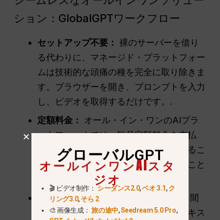
ション：GlobalGPTワークフロー
セットアップ不要：
裸のサーバーを借り
る代わりに、マネージド・プラットフォー
ムは技術的な頭痛の種を完全に取り除きま
す。ブラウザーを開き、プロンプトを入力
し、ビデオを取得するだけです。.
定額料金：
オール・イン・ワンのAIプラ
ットフォームでは、毎月定額料金を支払
う。つまり、タイマーの時間を気にするこ
グローバルGPT
オールインワンAIスタ
となく、好きなだけプロンプトを試すこと
ジオ
ができるのです。.
🎬 ビデオ制作：
シーダンス2.0
,
ベオ 3.1
,
ク
すべてが一堂に：
異なるウェブサイト間
リング3.0
,
そら 2
🎨 画像生成：
旅の途中
,
Seedream 5.0 Pro
,
を飛び回る必要はない。スマート・テキス