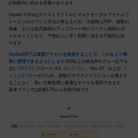
計制限内に収める必要があります。.
Gemini 3 Proはテキストファイルとマルチモーダルファイルで
トークンのカウント方法が異なるため、大規模なPDF、複数の
画像、または長尺動画のアップロード時にトークン制限がボ
トルネックとなり、予想以上に早く制限に達する可能性があ
ります。.
GlobalGPTは直接アクセスを提供することで、これをより簡
単に管理できるようにします
100以上の統合AIモデル—以下を
含む
GPT-5.1,
クロード 4.5,
そら2プロ
, 、Veo 3.1、および
ジ
ェミニ3プロ
—そのため、複数のサブスクリプションを購入す
ることなく、長い文脈処理に最適なモデルを選択できます。
基本プランでは約$5.75から利用可能です。.