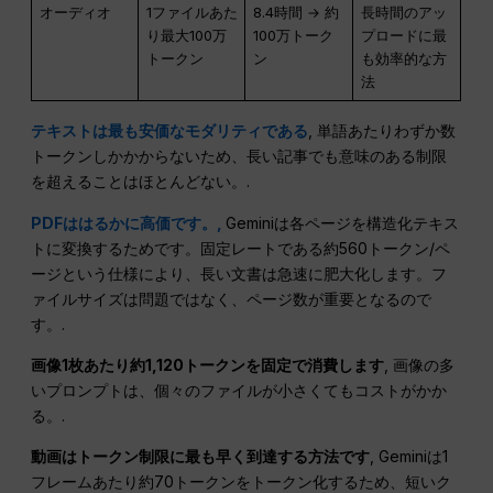
オーディオ
1ファイルあた
8.4時間 → 約
長時間のアッ
り最大100万
100万トーク
プロードに最
トークン
ン
も効率的な方
法
テキストは最も安価なモダリティである
, 単語あたりわずか数
トークンしかかからないため、長い記事でも意味のある制限
を超えることはほとんどない。.
PDFははるかに高価です。,
Geminiは各ページを構造化テキス
トに変換するためです。固定レートである約560トークン/ペ
ージという仕様により、長い文書は急速に肥大化します。フ
ァイルサイズは問題ではなく、ページ数が重要となるので
す。.
画像1枚あたり約1,120トークンを固定で消費します
, 画像の多
いプロンプトは、個々のファイルが小さくてもコストがかか
る。.
動画はトークン制限に最も早く到達する方法です
, Geminiは1
フレームあたり約70トークンをトークン化するため、短いク