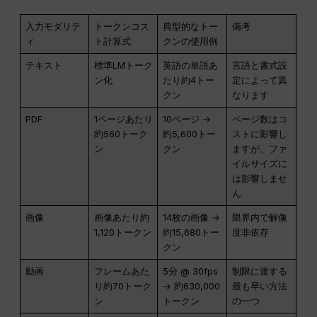
入力モダリテ
トークンコス
典型的なトー
備考
ィ
ト計算式
クンの使用例
テキスト
標準LMトーク
英語の単語あ
言語と書式設
ン化
たり約4トー
定によって異
クン
なります
PDF
1ページあたり
10ページ →
ページ数はコ
約560トーク
約5,600トー
ストに影響し
ン
クン
ますが、ファ
イルサイズに
は影響しませ
ん
画像
画像あたり約
14枚の画像 →
限界内で解像
1,120トークン
約15,680トー
度非依存
クン
動画
フレームあた
5分 @ 30fps
制限に達する
り約70トーク
→ 約630,000
最も早い方法
ン
トークン
の一つ