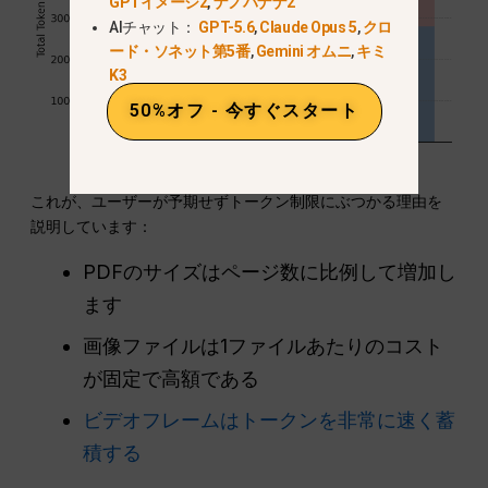
GPTイメージ2
,
ナノバナナ2
AIチャット：
GPT-5.6
,
Claude Opus 5
,
クロ
ード・ソネット第5番
,
Gemini オムニ
,
キミ
K3
50%オフ - 今すぐスタート
これが、ユーザーが予期せずトークン制限にぶつかる理由を
説明しています：
PDFのサイズはページ数に比例して増加し
ます
画像ファイルは1ファイルあたりのコスト
が固定で高額である
ビデオフレームはトークンを非常に速く蓄
積する