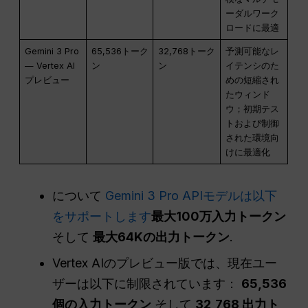
ーダルワーク
ロードに最適
Gemini 3 Pro
65,536トーク
32,768トーク
予測可能なレ
— Vertex AI
ン
ン
イテンシのた
プレビュー
めの短縮され
たウィンド
ウ；初期テス
トおよび制御
された環境向
けに最適化
について
Gemini 3 Pro APIモデルは以下
をサポートします
最大100万入力トークン
そして
最大64Kの出力トークン
.
Vertex AIのプレビュー版では、現在ユー
ザーは以下に制限されています：
65,536
個の入力トークン
そして
32,768 出力ト