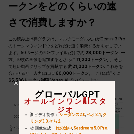
ークンをどのくらいの速
さで消費しますか？
この積み上げ棒グラフは、マルチモーダル入力がGemini 3 Pro
のトークンウィンドウをどれだけ速く消費するかを示してい
ます。50ページのPDFファイルだけで約
28,000トークン
, 一
方、10枚の画像を追加するとさらに
11,200トークン
, 、そし
て短い動画クリップが貢献する
約21,000トークン
. これらを
合わせると、入力はほぼ
60,000トークン
, 、これは近くに
65,536トークン制限
Vertex AIプレビュー上で。.
グローバルGPT
オールインワンAIスタ
ジオ
🎬 ビデオ制作：
シーダンス2.0
,
ベオ 3.1
,
ク
リング3.0
,
そら 2
🎨 画像生成：
旅の途中
,
Seedream 5.0 Pro
,