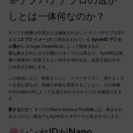
ナノバナナプロの透か
しとは一体何なのか？
すべての画像は作成または編集されました
ナノバナナプロ
(ジ
ェミニ3 プロ イメージ)
に埋め込まれている
SynthID デジタ
ル透かし
Google DeepMindによって開発された。.
重ね書きされたロゴや隅のスタンプとは異なり、SynthIDは画
像の画素内に知覚できない信号を埋め込み、品質を損なわず
に出所を記録します。.
この技術により、検索エンジン、ジャーナリスト、AIチェッカ
ーを含む誰もが、画像の外観を変更することなく、その画像
がGoogleのAIによって生成されたものかどうかを確認できま
す。.
要するにだ：
すべてのNano Banana Pro画像には、表示され
るロゴがない場合でもSynthIDメタデータが含まれています。.
シンセIDがNano