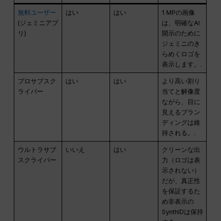
無料ユーザー
はい
はい
1 MPの画像
(ジェミニアプ
は、明確なAI
リ)
開示のために
ジェミニのき
らめくロゴを
表示します。.
プロサブスク
はい
はい
より高い割り
ライバー
当てと解像度
ながら、目に
見えるブラン
ディングは維
持される。.
ウルトラサブ
いいえ
はい
クリーンな出
スクライバー
力（ロゴは表
示されない）
だが、真正性
を保証するた
め非表示の
SynthIDは保持