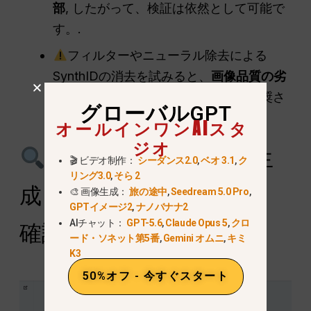
部
, したがって、検証は依然として可能で
す。.
フィルターやニューラル除去による
SynthIDの消去を試みると、
画像品質の劣
化
また、Googleの利用規約により推奨さ
グローバルGPT
れていません。.
オールインワンAIスタ
ジオ
Nano Banana Proで生
🎬 ビデオ制作：
シーダンス2.0
,
ベオ 3.1
,
ク
リング3.0
,
そら 2
成された画像かどうかを
🎨 画像生成：
旅の途中
,
Seedream 5.0 Pro
,
GPTイメージ2
,
ナノバナナ2
AIチャット：
GPT-5.6
,
Claude Opus 5
,
クロ
確認する方法
ード・ソネット第5番
,
Gemini オムニ
,
キミ
K3
50%オフ - 今すぐスタート