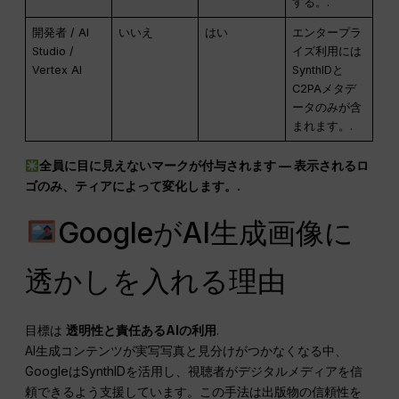
する。.
開発者 / AI
いいえ
はい
エンタープラ
Studio /
イズ利用には
Vertex AI
SynthIDと
C2PAメタデ
ータのみが含
まれます。.
全員に目に見えないマークが付与されます — 表示されるロ
ゴのみ、ティアによって変化します。.
GoogleがAI生成画像に
透かしを入れる理由
目標は
透明性と責任あるAIの利用
.
AI生成コンテンツが実写写真と見分けがつかなくなる中、
GoogleはSynthIDを活用し、視聴者がデジタルメディアを信
頼できるよう支援しています。この手法は出版物の信頼性を