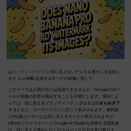
はい –
ナノバナナプロ
目に見えないデジタル透かしを追加し
ます
シンセID
生成するすべての画像に対して。.
このマークは人間の目には認識できませんが、GoogleのAIツ
ールが画像の出所を検証することを可能にします。場合によ
っては、目に見えるブランディング（
ジェミニのきらめきア
イコン
また、ユーザープランに応じて表示されます。無料版
とPro版ユーザーには目に見えるマークが表示されますが、
UltraサブスクライバーとGoogle AI Studioを利用する開発者
は、目に見える透かしなしのクリーンな出力を受け取りま