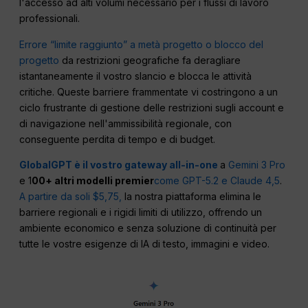
l'accesso ad alti volumi necessario per i flussi di lavoro
professionali.
Errore “limite raggiunto” a metà progetto o blocco del
progetto
da restrizioni geografiche fa deragliare
istantaneamente il vostro slancio e blocca le attività
critiche. Queste barriere frammentate vi costringono a un
ciclo frustrante di gestione delle restrizioni sugli account e
di navigazione nell'ammissibilità regionale, con
conseguente perdita di tempo e di budget.
GlobalGPT è il vostro gateway all-in-one
a
Gemini 3 Pro
e 1
00+ altri modelli premier
come GPT-5.2
e Claude 4,5
.
A partire da soli $5,75,
la nostra piattaforma elimina le
barriere regionali e i rigidi limiti di utilizzo, offrendo un
ambiente economico e senza soluzione di continuità per
tutte le vostre esigenze di IA di testo, immagini e video.