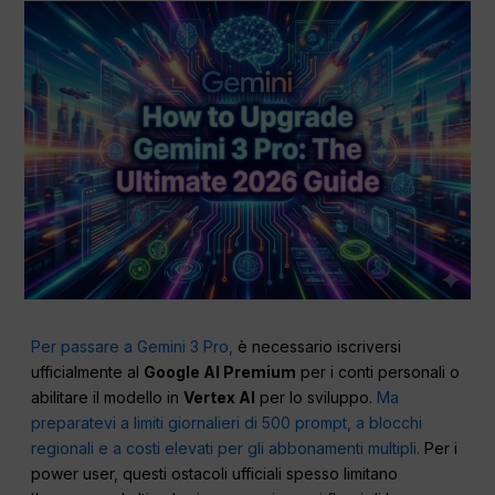
Per passare a Gemini 3 Pro,
è necessario iscriversi
ufficialmente al
Google AI Premium
per i conti personali o
abilitare il modello in
Vertex AI
per lo sviluppo.
Ma
preparatevi a limiti giornalieri di 500 prompt, a blocchi
regionali e a costi elevati per gli abbonamenti multipli.
Per i
power user, questi ostacoli ufficiali spesso limitano