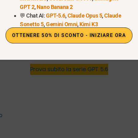
GPT 2
,
Nano Banana 2
💬 Chat AI:
GPT-5.6
,
Claude Opus 5
,
Claude
Sonetto 5
,
Gemini Omni
,
Kimi K3
OTTENERE 50% DI SCONTO - INIZIARE ORA
Prova subito la serie GPT 5.6
no