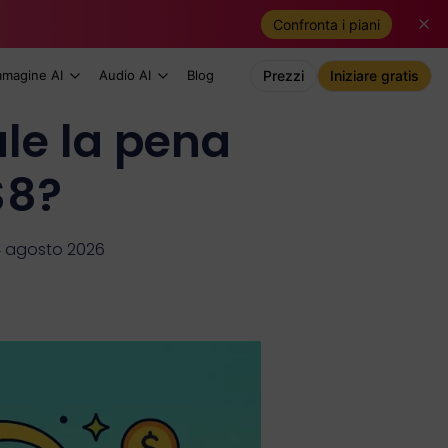
Confronta i piani
mmagine AI
Audio AI
Blog
Prezzi
Iniziare gratis
le la pena
$8?
4 agosto 2026