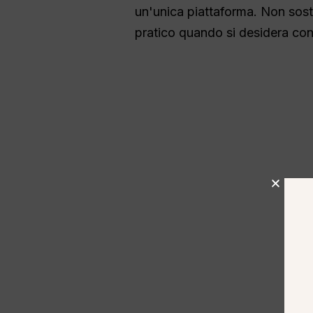
un'unica piattaforma. Non sosti
pratico quando si desidera con