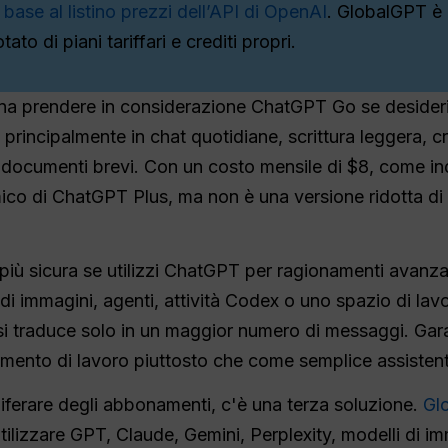
base al listino prezzi dell’API di OpenAI
. GlobalGPT è 
ato di piani tariffari e crediti propri.
pena prendere in considerazione ChatGPT Go se desideri 
e principalmente in chat quotidiane, scrittura leggera, 
 a documenti brevi. Con un costo mensile di $8, come in
co di ChatGPT Plus, ma non è una versione ridotta di tu
iù sicura se utilizzi ChatGPT per ragionamenti avanzati
di immagini, agenti, attività Codex o uno spazio di lavo
si traduce solo in un maggior numero di messaggi. Gara
mento di lavoro piuttosto che come semplice assisten
oliferare degli abbonamenti, c'è una terza soluzione.
Gl
ilizzare GPT, Claude, Gemini, Perplexity, modelli di i