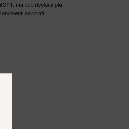
atGPT, ma può rivelarsi più
bbonamenti separati.