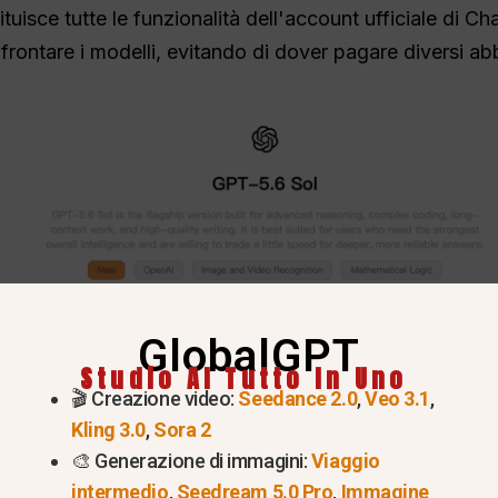
tuisce tutte le funzionalità dell'account ufficiale di Ch
frontare i modelli, evitando di dover pagare diversi a
GlobalGPT
Studio AI Tutto In Uno
🎬 Creazione video:
Seedance 2.0
,
Veo 3.1
,
Kling 3.0
,
Sora 2
🎨 Generazione di immagini:
Viaggio
intermedio
,
Seedream 5.0 Pro
,
Immagine