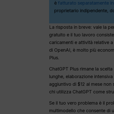
è
fatturato separatamente in 
proprietario indipendente, dot
La risposta in breve: vale la 
gratuito e il tuo lavoro consist
caricamenti e attività relative
di OpenAI, è molto più economi
Plus.
ChatGPT Plus rimane la scelta p
lunghe, elaborazione intensiva 
aggiuntivo di $12 al mese non 
chi utilizza ChatGPT come stru
Se il tuo vero problema è il pr
multimodello che consente di ut