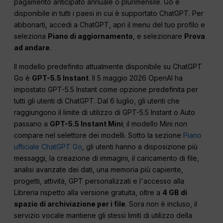
pagamento anticipato annuale o plurimensile. Go è
disponibile in tutti i paesi in cui è supportato ChatGPT. Per
abbonarti, accedi a ChatGPT, apri il menu del tuo profilo e
seleziona
Piano di aggiornamento
, e selezionare
Prova
ad andare
.
Il modello predefinito attualmente disponibile su ChatGPT
Go è
GPT-5.5 Instant
. Il 5 maggio 2026 OpenAI ha
impostato GPT-5.5 Instant come opzione predefinita per
tutti gli utenti di ChatGPT. Dal 6 luglio, gli utenti che
raggiungono il limite di utilizzo di GPT-5.5 Instant o Auto
passano a
GPT-5.5 Instant Mini
; il modello Mini non
compare nel selettore dei modelli. Sotto la sezione
Piano
ufficiale ChatGPT Go
, gli utenti hanno a disposizione più
messaggi, la creazione di immagini, il caricamento di file,
analisi avanzate dei dati, una memoria più capiente,
progetti, attività, GPT personalizzati e l'accesso alla
Libreria rispetto alla versione gratuita, oltre a
4 GB di
spazio di archiviazione per i file
. Sora non è incluso, il
servizio vocale mantiene gli stessi limiti di utilizzo della