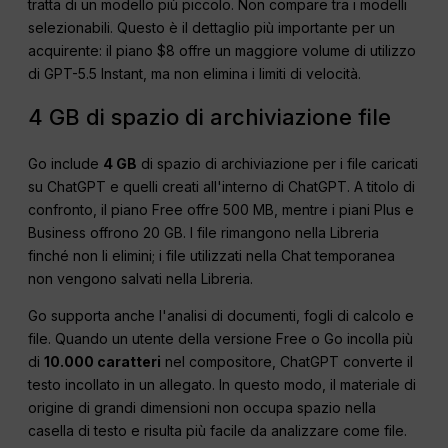
tratta di un modello più piccolo. Non compare tra i modelli
selezionabili. Questo è il dettaglio più importante per un
acquirente: il piano $8 offre un maggiore volume di utilizzo
di GPT-5.5 Instant, ma non elimina i limiti di velocità.
4 GB di spazio di archiviazione file
Go include
4 GB
di spazio di archiviazione per i file caricati
su ChatGPT e quelli creati all'interno di ChatGPT. A titolo di
confronto, il piano Free offre 500 MB, mentre i piani Plus e
Business offrono 20 GB. I file rimangono nella Libreria
finché non li elimini; i file utilizzati nella Chat temporanea
non vengono salvati nella Libreria.
Go supporta anche l'analisi di documenti, fogli di calcolo e
file. Quando un utente della versione Free o Go incolla più
di
10.000 caratteri
nel compositore, ChatGPT converte il
testo incollato in un allegato. In questo modo, il materiale di
origine di grandi dimensioni non occupa spazio nella
casella di testo e risulta più facile da analizzare come file.