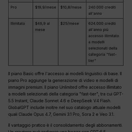
Pro
$19,9/mese
$10,8/mese
240.000 crediti
all'anno
Illimitato
$49,9 al
$25/mese
624.000 crediti
mese
all'anno più
accesso illimitato
a modelli
selezionati della
categoria "fast-
tier"
Il piano Basic offre l'accesso ai modelli linguistici di base. Il
piano Pro aggiunge la generazione di video e modelli di
immagini premium. Il piano Unlimited offre accesso illimitato
a modelli selezionati della categoria "fast-tier", tra cui GPT-
5.5 Instant, Claude Sonnet 4.6 e DeepSeek V4 Flash.
GlobalGPT include inoltre nel suo catalogo attuale modelli
quali Claude Opus 4.7, Gemini 3.1 Pro, Sora 2 e Veo 3.1.
Il vantaggio pratico è il consolidamento degli abbonamenti.
Un creatore può redigere una bozza con GPT-5.5,