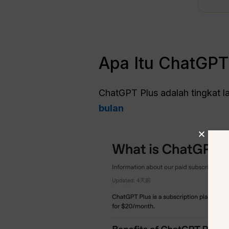
Apa Itu ChatGPT
ChatGPT Plus adalah tingkat 
bulan