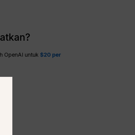
patkan?
eh OpenAI untuk
$20 per