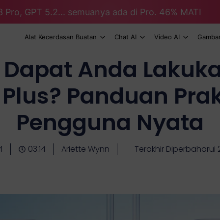
3 Pro, GPT 5.2... semuanya ada di Pro. 46% MATI
Alat Kecerdasan Buatan
Chat AI
Video AI
Gambar
 Dapat Anda Lakuk
Plus? Panduan Prak
Pengguna Nyata
4
03:14
Ariette Wynn
Terakhir Diperbaharui 