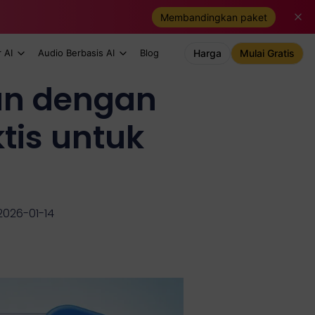
Membandingkan paket
 AI
Audio Berbasis AI
Blog
Harga
Mulai Gratis
an dengan
tis untuk
2026-01-14