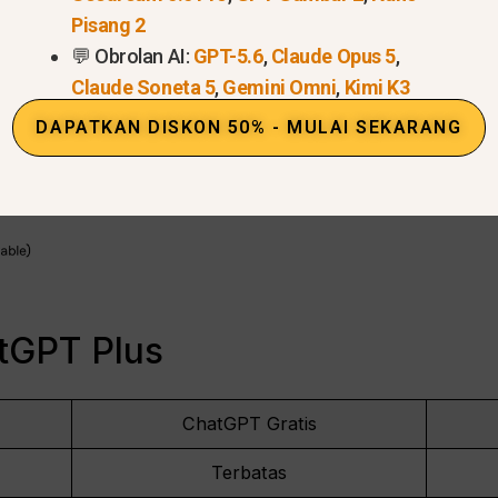
Pisang 2
💬 Obrolan AI:
GPT-5.6
,
Claude Opus 5
,
Claude Soneta 5
,
Gemini Omni
,
Kimi K3
DAPATKAN DISKON 50% - MULAI SEKARANG
atGPT Plus
ChatGPT Gratis
Terbatas