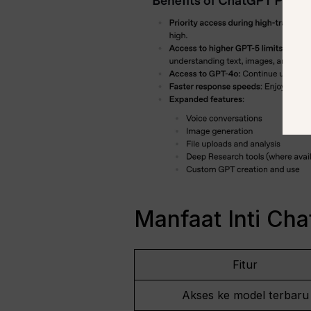
Manfaat Inti Ch
Fitur
Akses ke model terbaru