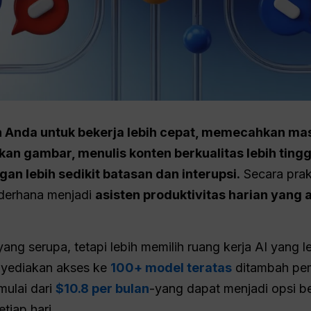
nda untuk bekerja lebih cepat, memecahkan masa
lkan gambar, menulis konten berkualitas lebih tin
an lebih sedikit batasan dan interupsi.
Secara prak
ederhana menjadi
asisten produktivitas harian yang 
ang serupa, tetapi lebih memilih ruang kerja AI yang l
enyediakan akses ke
100+ model teratas
ditambah pe
mulai dari
$10.8 per bulan
-yang dapat menjadi opsi ber
iap hari.