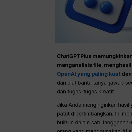
ChatGPTPlus memungkinkan A
menganalisis file, menghasi
OpenAI yang paling kuat
deng
dari alat bantu tanya-jawab s
dan tugas-tugas kreatif.
Jika Anda menginginkan hasil y
patut dipertimbangkan. Ini m
built-in dalam satu langganan-
orang yang menggunakan AI set