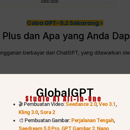
Coba GPT-5.2 Sekarang >
 Plus dan Apa yang Anda Da
langganan berbayar dari ChatGPT, yang ditawarkan ol
GlobalGPT
Studio AI All-In-One
🎬 Pembuatan Video:
Seedance 2.0
,
Veo 3.1
,
Kling 3.0
,
Sora 2
🎨 Pembuatan Gambar:
Perjalanan Tengah
,
Seedream 5.0 Pro
,
GPT Gambar 2
,
Nano