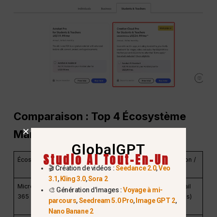
Comparaison : Top 4
Écosystème
Marchés
GlobalGPT
Studio AI Tout-En-Un
Écosystème
L'accord
Meilleur pour
Vérification /
🎬 Création de vidéos :
Seedance 2.0
,
Veo
Barrière
3.1
,
Kling 3.0
,
Sora 2
Microsoft
Gratuit 12
Automatisatio
Haut (Email
🎨 Génération d'images :
Voyage à mi-
365
mois
n de
Edu requis)
parcours
,
Seedream 5.0 Pro
,
Image GPT 2
,
Word/PPT
Nano Banane 2