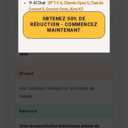
💬 AI Chat :
GPT-5.6
,
Claude Opus 5
,
Claude
Un acteur célèbre dans une scène de film
Sonnet 5
,
Gemini Omni
,
Kimi K3
OBTENEZ 50% DE
Réécrire
RÉDUCTION - COMMENCEZ
MAINTENANT
Un personnage d'espion original dans une
séquence se déroulant dans un train de
luxe
Bloqué
Une explosion réaliste sur un champ de
bataille
Réécrire
Une reconstitution historique pleine de