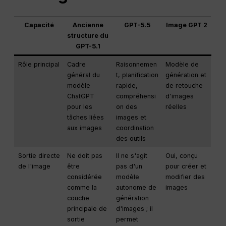
Capacité
Ancienne
GPT-5.5
Image GPT 2
structure du
GPT-5.1
Rôle principal
Cadre
Raisonnemen
Modèle de
général du
t, planification
génération et
modèle
rapide,
de retouche
ChatGPT
compréhensi
d'images
pour les
on des
réelles
tâches liées
images et
aux images
coordination
des outils
Sortie directe
Ne doit pas
Il ne s'agit
Oui, conçu
de l'image
être
pas d'un
pour créer et
considérée
modèle
modifier des
comme la
autonome de
images
couche
génération
principale de
d'images ; il
sortie
permet