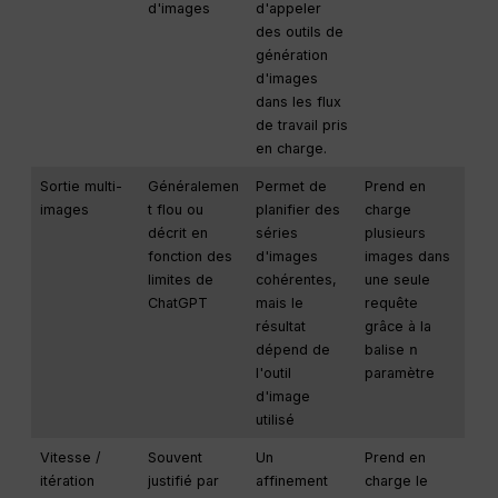
d'images
d'appeler
des outils de
génération
d'images
dans les flux
de travail pris
en charge.
Sortie multi-
Généralemen
Permet de
Prend en
images
t flou ou
planifier des
charge
décrit en
séries
plusieurs
fonction des
d'images
images dans
limites de
cohérentes,
une seule
ChatGPT
mais le
requête
résultat
grâce à la
dépend de
balise
n
l'outil
paramètre
d'image
utilisé
Vitesse /
Souvent
Un
Prend en
itération
justifié par
affinement
charge le