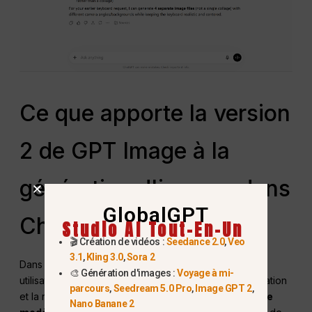
Ce que apporte la version
2 de GPT Image à la
génération d'images dans
GlobalGPT
ChatGPT Plus
Studio AI Tout-En-Un
🎬 Création de vidéos :
Seedance 2.0
,
Veo
3.1
,
Kling 3.0
,
Sora 2
Dans ChatGPT, GPT-5.5 est le modèle avec lequel les
🎨 Génération d'images :
Voyage à mi-
utilisateurs peuvent interagir pour demander la génération
parcours
,
Seedream 5.0 Pro
,
Image GPT 2
,
et la retouche d'images. GPT Image 2 est
la famille de
Nano Banane 2