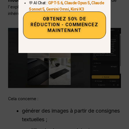
modèles de génération d'images
à mentionner lors de
💬 AI Chat :
GPT-5.6
,
Claude Opus 5
,
Claude
l'explication des capacités de génération d'images
Sonnet 5
,
Gemini Omni
,
Kimi K3
inhérentes aux workflows OpenAI pris en charge.
OBTENEZ 50% DE
RÉDUCTION - COMMENCEZ
MAINTENANT
Cela concerne :
générer des images à partir de consignes
textuelles ;