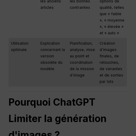
les anciens
les bonnes
options de
articles
contraintes
qualité, telles
que « faible
», « moyenne
», « élevée »
et « auto »
Utilisation
Explication
Planification,
Création
optimale
concernant la
analyse, mise
d'images
version
au point et
finales, de
obsolète du
coordination
retouches,
modèle
de la mission
de variantes
d'image
et de sorties
par lots
Pourquoi
ChatGPT
Limiter la génération
d'images ?