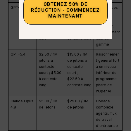
OBTENEZ 50% DE
GPT-5.5
$5.00 / 1M
$30.00 / 1M
Codage des
RÉDUCTION - COMMENCEZ
de jetons à
de jetons à
primes,
MAINTENANT
contexte
contexte
travail
court ; $10.00
court ;
agentique,
à contexte
$45.00 à
raisonnement
long
contexte long
haut de
gamme
GPT-5.4
$2.50 / 1M
$15.00 / 1M
Raisonnemen
jetons à
de jetons à
t général fort
contexte
contexte
à un niveau
court ; $5.00
court ;
inférieur du
à contexte
$22.50 à
programme
long
contexte long
phare de
l'OpenAI
Claude Opus
$5.00 / 1M
$25.00 / 1M
Codage
4.8
de jetons
de jetons
complexe,
agents, flux
de travail
d'entreprise