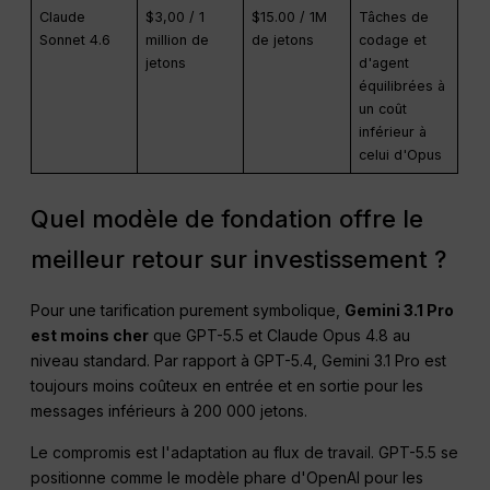
Claude
$3,00 / 1
$15.00 / 1M
Tâches de
Sonnet 4.6
million de
de jetons
codage et
jetons
d'agent
équilibrées à
un coût
inférieur à
celui d'Opus
Quel modèle de fondation offre le
meilleur retour sur investissement ?
Pour une tarification purement symbolique,
Gemini 3.1 Pro
est moins cher
que GPT-5.5 et Claude Opus 4.8 au
niveau standard. Par rapport à GPT-5.4, Gemini 3.1 Pro est
toujours moins coûteux en entrée et en sortie pour les
messages inférieurs à 200 000 jetons.
Le compromis est l'adaptation au flux de travail. GPT-5.5 se
positionne comme le modèle phare d'OpenAI pour les