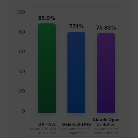
100
85.0%
77.1%
75.83%
80
60
40
20
0
Claude Opus
GPT-5.5
Gemini 3.1 Pro
4.7
Forte capacité de
Modèle de
Score ARC-AGI-2 le
raisonnement à
raisonnement
plus élevé
long terme
concurrentiel